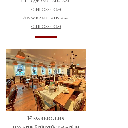
info@brauhaus-am-
schloss.com
www.brauhaus-am-
schloss.com
Hembergers
das neue Frühstückscafé in