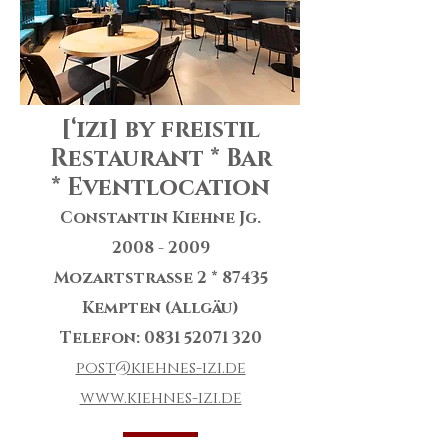
[‘izi] by freistil
Restaurant * Bar
* Eventlocation
Constantin Kiehne Jg.
2008 - 2009
Mozartstraße 2 * 87435
Kempten (Allgäu)
Telefon: 0831 52071 320
post@kiehnes-izi.de
www.kiehnes-izi.de